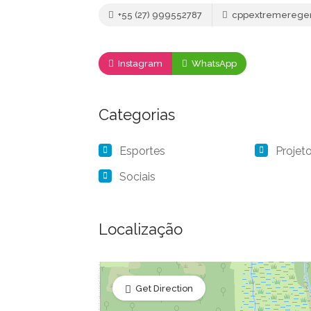
+55 (27) 999552787
cppextremerege
Instagram
WhatsApp
Categorias
Esportes
Projet
Sociais
Localização
Get Direction